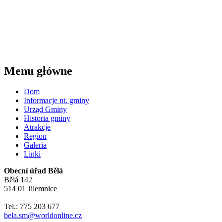
Menu główne
Dom
Informacje nt. gminy
Urząd Gminy
Historia gminy
Atrakcje
Region
Galeria
Linki
Obecní úřad Bělá
Bělá 142
514 01 Jilemnice
Tel.: 775 203 677
bela.sm@worldonline.cz