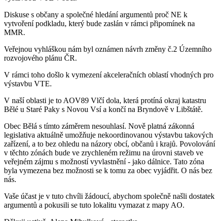
Diskuse s občany a společné hledání argumentů proč NE k
vytvoření podkladu, který bude zaslán v rámci připomínek na
MMR.
Veřejnou vyhláškou nám byl oznámen návrh změny č.2 Územního
rozvojového plánu ČR.
V rámci toho došlo k vymezení akceleračních oblastí vhodných pro
výstavbu VTE.
V naší oblasti je to AOV89 Vlčí dola, která protíná okraj katastru
Bělé u Staré Paky s Novou Vsí a končí na Bryndově v Libštátě.
Obec Bělá s tímto záměrem nesouhlasí. Nově platná zákonná
legislativa aktuálně umožňuje nekoordinovanou výstavbu takových
zařízení, a to bez ohledu na názory obcí, občanů i krajů. Povolování
v těchto zónách bude ve zrychleném režimu na úrovni staveb ve
veřejném zájmu s možností vyvlastnění - jako dálnice. Tato zóna
byla vymezena bez možnosti se k tomu za obec vyjádřit. O nás bez
nás.
Vaše účast je v tuto chvíli žádoucí, abychom společně našli dostatek
argumentů a pokusili se tuto lokalitu vymazat z mapy AO.