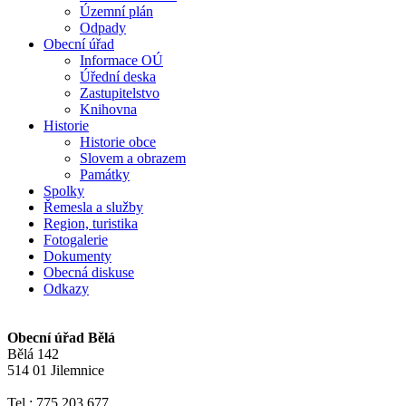
Územní plán
Odpady
Obecní úřad
Informace OÚ
Úřední deska
Zastupitelstvo
Knihovna
Historie
Historie obce
Slovem a obrazem
Památky
Spolky
Řemesla a služby
Region, turistika
Fotogalerie
Dokumenty
Obecná diskuse
Odkazy
Obecní úřad Bělá
Bělá 142
514 01 Jilemnice
Tel.: 775 203 677