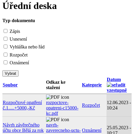
Úřední deska
Typ dokumentu
Zápis
Usnesení
Vyhláška nebo řád
Rozpočet
Oznámení
Datum
Odkaz ke
Soubor
Kategorie
stažení
Rozpočtové opatření
rozpoctove-
12.06.2023 -
Rozpočet
č.1.....+5000,-Kč
opatreni-c15000-
10:24
kc.pdf
Návrh závěrečného
navrh-
25.05.2023 -
účtu obce Bělá za rok
zaverecneho-uctu-
Oznámení
10:17