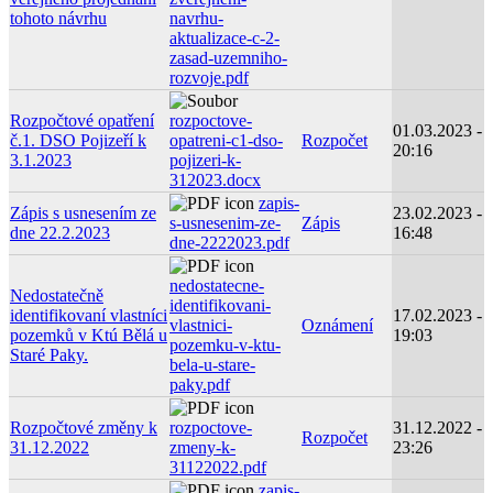
tohoto návrhu
navrhu-
aktualizace-c-2-
zasad-uzemniho-
rozvoje.pdf
Rozpočtové opatření
rozpoctove-
01.03.2023 -
č.1. DSO Pojizeří k
opatreni-c1-dso-
Rozpočet
20:16
3.1.2023
pojizeri-k-
312023.docx
zapis-
Zápis s usnesením ze
23.02.2023 -
s-usnesenim-ze-
Zápis
dne 22.2.2023
16:48
dne-2222023.pdf
nedostatecne-
Nedostatečně
identifikovani-
identifikovaní vlastníci
17.02.2023 -
vlastnici-
Oznámení
pozemků v Ktú Bělá u
19:03
pozemku-v-ktu-
Staré Paky.
bela-u-stare-
paky.pdf
Rozpočtové změny k
rozpoctove-
31.12.2022 -
Rozpočet
31.12.2022
zmeny-k-
23:26
31122022.pdf
zapis-