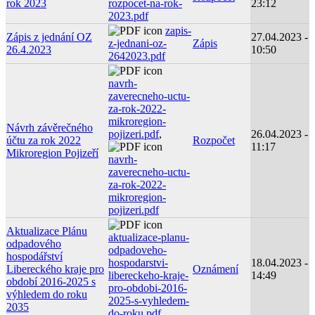
rok 2023
rozpocet-na-rok-
23:12
2023.pdf
zapis-
Zápis z jednání OZ
27.04.2023 -
z-jednani-oz-
Zápis
26.4.2023
10:50
2642023.pdf
navrh-
zaverecneho-uctu-
za-rok-2022-
mikroregion-
Návrh závěrečného
pojizeri.pdf
,
26.04.2023 -
účtu za rok 2022
Rozpočet
11:17
Mikroregion Pojizeří
navrh-
zaverecneho-uctu-
za-rok-2022-
mikroregion-
pojizeri.pdf
Aktualizace Plánu
aktualizace-planu-
odpadového
odpadoveho-
hospodářství
hospodarstvi-
18.04.2023 -
Libereckého kraje pro
Oznámení
libereckeho-kraje-
14:49
období 2016-2025 s
pro-obdobi-2016-
výhledem do roku
2025-s-vyhledem-
2035
do-roku.pdf