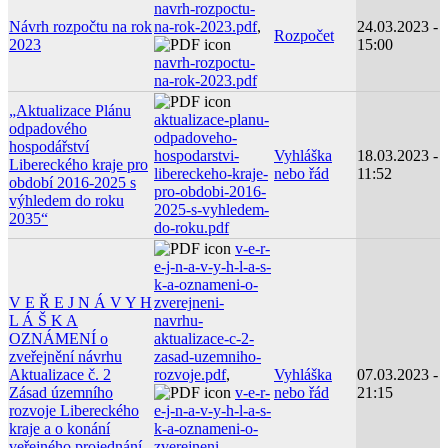
navrh-rozpoctu-
Návrh rozpočtu na rok
na-rok-2023.pdf
,
24.03.2023 -
Rozpočet
2023
15:00
navrh-rozpoctu-
na-rok-2023.pdf
„Aktualizace Plánu
aktualizace-planu-
odpadového
odpadoveho-
hospodářství
hospodarstvi-
Vyhláška
18.03.2023 -
Libereckého kraje pro
libereckeho-kraje-
nebo řád
11:52
období 2016-2025 s
pro-obdobi-2016-
výhledem do roku
2025-s-vyhledem-
2035“
do-roku.pdf
v-e-r-
e-j-n-a-v-y-h-l-a-s-
k-a-oznameni-o-
V E Ř E J N Á V Y H
zverejneni-
L Á Š K A
navrhu-
OZNÁMENÍ o
aktualizace-c-2-
zveřejnění návrhu
zasad-uzemniho-
Aktualizace č. 2
rozvoje.pdf
,
Vyhláška
07.03.2023 -
Zásad územního
v-e-r-
nebo řád
21:15
rozvoje Libereckého
e-j-n-a-v-y-h-l-a-s-
kraje a o konání
k-a-oznameni-o-
veřejného projednání
zverejneni-