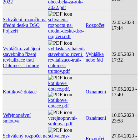
2022
obce-bela-za-rok-
2022.pdf
Schválení rozpočtu na
schvaleni-
22.05.2023 -
úřední desku DSO
rozpoctu-na-
Rozpočet
17:44
Pojizeří
uredni-desku-dso-
pojizeri.pdf
Vyhláška- zahájení
vyhlaska-zahajeni-
stavebního řízení
stavebniho-rizeni-
Vyhláška
22.05.2023 -
revitalizace trati
revitalizace-trati-
nebo řád
17:32
Chlumec- Trutnov
chlumec-
trutnov.pdf
kotlikove-
dotace.pdf
,
17.05.2023 -
Kotlíkové dotace
Oznámení
17:40
kotlikove-
dotace.pdf
Veřejnoprávní
10.05.2023 -
verejnopravni-
Oznámení
smlouva
23:58
smlouva.pdf
Schválený rozpočet na
schvaleny-
27.04.2023 -
Rozpočet