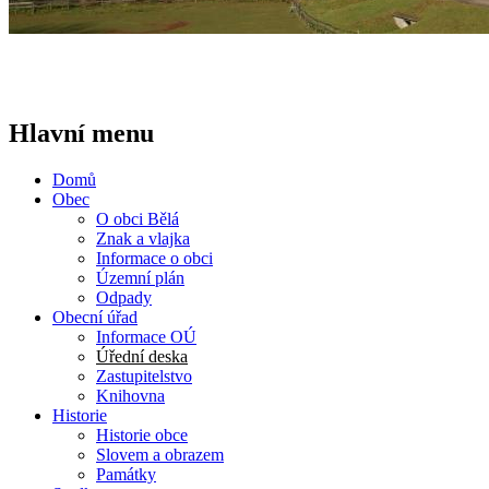
Hlavní menu
Domů
Obec
O obci Bělá
Znak a vlajka
Informace o obci
Územní plán
Odpady
Obecní úřad
Informace OÚ
Úřední deska
Zastupitelstvo
Knihovna
Historie
Historie obce
Slovem a obrazem
Památky