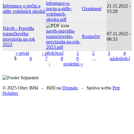
informace-o-
Informace o počtu a
21.11.2022 -
poctu-a-sidle-
Oznámení
sídle volebních okrsků
15:28
volebnich-
okrsku.pdf
Návrh - Pravidla
navrh-pravidla-
rozpočtového
07.11.2022 -
rozpoctoveho-
Rozpočet
provizoria na rok
06:33
provizoria-na-rok-
2023
2023.pdf
« první
‹ předchozí
1
2
3
4
5
6
7
8
9
…
následující
Stránky
›
poslední »
© 2025 Obec Bělá - Běží na
Drupalu
- Správa webu
Petr
Holubec