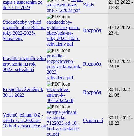
zápis s usnesením ze
21.12.2022 -
s-usnesenim-ze-
Zápis
dne 7.12.2022
16:39
dne-7122022.pdf
Střednědobý výhled
strednedoby-
rozpočtu obce Bělá na
vyhled-rozpoctu-
07.12.2022 -
Rozpočet
roky 2022-2025-
obce-bela-na-
23:41
Schválený
roky-2022-2025-
schvaleny.pdf
pravidla-
Pravidla rozpočtového
rozpoctoveho-
07.12.2022 -
provizoria na rok
Rozpočet
provizoria-na-rok-
23:18
2023- schválená
2023-
schvalena.pdf
Rozpočtové změny k
rozpoctove-
30.11.2022 -
Rozpočet
30.11.2022
zmeny-k-
21:06
30112022.pdf
verejne-jednani-
Veřejné jednání OZ -
oz-streda-
30.11.2022 -
středa 7.12.2022 od
Oznámení
7122022-od-18-
18:22
18 hod v zasedačce oú
hod-v-zasedacce-
ou.pdf