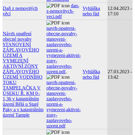
dan-
Daň z nemovitých
Vyhláška
12.04.2023 -
z-nemovitych-
věcí
nebo řád
17:10
veci.pdf
navrh-opatreni-
Návrh opatření
obecne-povahy-
obecné povahy
stanoveni-
STANOVENÍ
zaplavoveho-
ZÁPLAVOVÉHO
uzemi-a-
ÚZEMÍ A
vymezeni-aktivni-
VYMEZENÍ
zony-
AKTIVNÍ ZÓNY
zaplavoveho-
ZÁPLAVOVÉHO
uzemi.pdf
,
Vyhláška
27.03.2023 -
ÚZEMÍ VODNÍHO
nebo řád
13:42
TOKU
navrh-opatreni-
TAMPELAČKA V
obecne-povahy-
ÚSEKU Ř. KM 0–
stanoveni-
1,36 v katastrálním
zaplavoveho-
území Bělá u Staré
uzemi-a-
Paky a v katastrálním
vymezeni-aktivni-
území Tample
zony-
zaplavoveho-
uzemi.pdf