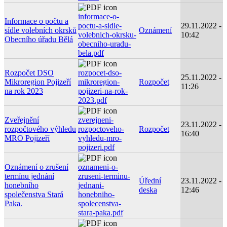
informace-o-
Informace o počtu a
poctu-a-sidle-
29.11.2022 -
sídle volebních okrsků
Oznámení
volebnich-okrsku-
10:42
Obecního úřadu Bělá
obecniho-uradu-
bela.pdf
Rozpočet DSO
rozpocet-dso-
25.11.2022 -
Mikroregion Pojizeří
mikroregion-
Rozpočet
11:26
na rok 2023
pojizeri-na-rok-
2023.pdf
Zveřejnění
zverejneni-
23.11.2022 -
rozpočtového výhledu
rozpoctoveho-
Rozpočet
16:40
MRO Pojizeří
vyhledu-mro-
pojizeri.pdf
Oznámení o zrušení
oznameni-o-
termínu jednání
zruseni-terminu-
Úřední
23.11.2022 -
honebního
jednani-
deska
12:46
společenstva Stará
honebniho-
Paka.
spolecenstva-
stara-paka.pdf