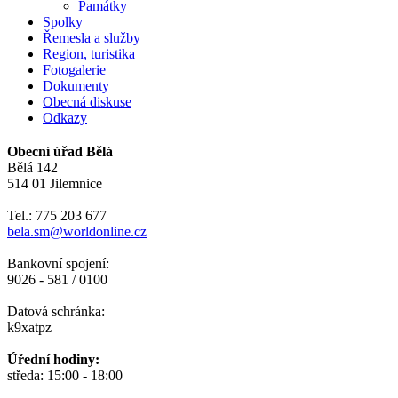
Památky
Spolky
Řemesla a služby
Region, turistika
Fotogalerie
Dokumenty
Obecná diskuse
Odkazy
Obecní úřad Bělá
Bělá 142
514 01 Jilemnice
Tel.: 775 203 677
bela.sm@worldonline.cz
Bankovní spojení:
9026 - 581 / 0100
Datová schránka:
k9xatpz
Úřední hodiny:
středa: 15:00 - 18:00