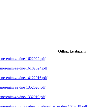
Odkaz ke stažení
usnesenim-ze-dne-1622022.pdf
usnesenim-ze-dne-16102024.pdf
usnesenim-ze-dne-14122016.pdf
usnesenim-ze-dne-1352020.pdf
usnesenim-ze-dne-1332019.pdf
usnesenim-z-mimoradneho-jednani-oz-ze-dne-1042019.pdf