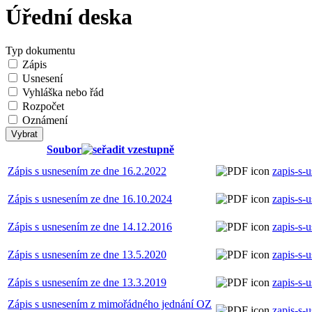
Úřední deska
Typ dokumentu
Zápis
Usnesení
Vyhláška nebo řád
Rozpočet
Oznámení
Soubor
Zápis s usnesením ze dne 16.2.2022
zapis-s-
Zápis s usnesením ze dne 16.10.2024
zapis-s-
Zápis s usnesením ze dne 14.12.2016
zapis-s-
Zápis s usnesením ze dne 13.5.2020
zapis-s-
Zápis s usnesením ze dne 13.3.2019
zapis-s-
Zápis s usnesením z mimořádného jednání OZ
zapis-s-