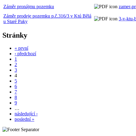
Záměr pronájmu pozemku
zamer-p
Záměr prodeje pozemku p.č.316/3 v Ktú Bělá
3-v-ktu-
u Staré Paky
Stránky
« první
‹ předchozí
1
2
3
4
5
6
7
8
9
…
následující ›
poslední »