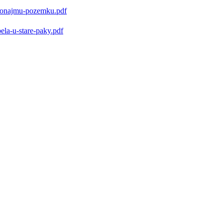
ronajmu-pozemku.pdf
bela-u-stare-paky.pdf