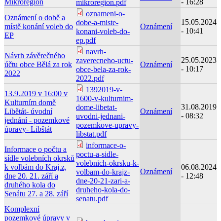
Mikroregion
- 16:28
mikroregion.pdf
oznameni-o-
Oznámení o době a
15.05.2024
dobe-a-miste-
místě konání voleb do
Oznámení
- 10:41
konani-voleb-do-
EP
ep.pdf
navrh-
Návrh závěrečného
25.05.2023
zaverecneho-uctu-
účtu obce Bělá za rok
Oznámení
- 10:17
obce-bela-za-rok-
2022
2022.pdf
1392019-v-
13.9.2019 v 16:00 v
1600-v-kulturnim-
Kulturním domě
31.08.2019
dome-libetat-
Libětát- úvodní
Oznámení
- 08:32
uvodni-jednani-
jednání - pozemkové
pozemkove-upravy-
úpravy- Libštát
libstat.pdf
informace-o-
Informace o počtu a
poctu-a-sidle-
sídle volebních okrsků
volebnich-okrsku-k-
k volbám do Kraj.z,
06.08.2024
Oznámení
volbam-do-krajz-
dne 20. 21. září a
- 12:48
dne-20-21-zari-a-
druhého kola do
druheho-kola-do-
Senátu 27. a 28. září
senatu.pdf
Komplexní
pozemkové úpravy v