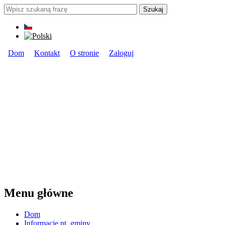
Przejdź do treści
Szukaj
Formularz wyszukiwania
Dom
Kontakt
O stronie
Zaloguj
Menu główne
Menu główne
Dom
Informacje nt. gminy