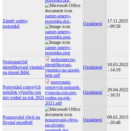
pozemku.pdf
,
zamer-smeny-
Záměr směny
17.11.2025
pozemku.doc
,
Oznámení
pozemků
- 09:58
zamer-smeny-
pozemku.png
,
zamer-smeny-
pozemku.png
nedostatecne-
Nedostatečně
10.03.2022
identifikovani-
identifikovaní vlastníci
Oznámení
- 14:19
vlastnici-na-uzemi-
na území Bělé.
bele.pdf
porovnani-
Porovnání cenových
cenovych-polozek-
20.04.2022
položek výpočtu cen
Oznámení
vypoctu-cen-pro-
- 16:31
pro vodné za rok 2021
vodne-za-rok-
2021.pdf
Posuzování vlivů na
09.01.2015
posuzovani-vlivu-
Oznámení
životní prostředí
- 20:48
na-zivotni-
prostredi.doc