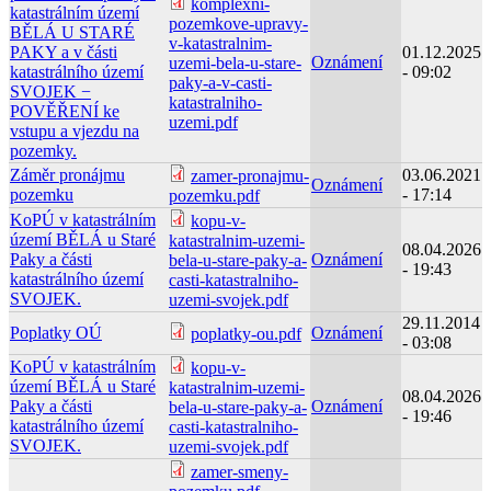
komplexni-
katastrálním území
pozemkove-upravy-
BĚLÁ U STARÉ
v-katastralnim-
PAKY a v části
01.12.2025
Oznámení
uzemi-bela-u-stare-
katastrálního území
- 09:02
paky-a-v-casti-
SVOJEK −
katastralniho-
POVĚŘENÍ ke
uzemi.pdf
vstupu a vjezdu na
pozemky.
Záměr pronájmu
03.06.2021
zamer-pronajmu-
Oznámení
pozemku
- 17:14
pozemku.pdf
KoPÚ v katastrálním
kopu-v-
území BĚLÁ u Staré
katastralnim-uzemi-
08.04.2026
Paky a části
Oznámení
bela-u-stare-paky-a-
- 19:43
katastrálního území
casti-katastralniho-
SVOJEK.
uzemi-svojek.pdf
29.11.2014
Poplatky OÚ
Oznámení
poplatky-ou.pdf
- 03:08
KoPÚ v katastrálním
kopu-v-
území BĚLÁ u Staré
katastralnim-uzemi-
08.04.2026
Paky a části
Oznámení
bela-u-stare-paky-a-
- 19:46
katastrálního území
casti-katastralniho-
SVOJEK.
uzemi-svojek.pdf
zamer-smeny-