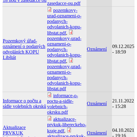
18 hod v zasedačce oú
zasedacce-ou.pdf
pozemkovy-
urad-oznameni-o-
podanych-
odvolanich-kopu-
libstat.pdf
,
pozemkovy-urad-
Pozemkový úřad-
oznameni-o-
oznámení o podaných
09.12.2025
Oznámení
podanych-
odvoláních KOPU
- 18:59
odvolanich-kopu-
Libštát
libstat.pdf
,
pozemkovy-urad-
oznameni-o-
podanych-
odvolanich-kopu-
libstat.pdf
informace-o-
Informace o počtu a
21.11.2022
poctu-a-sidle-
Oznámení
sídle volebních okrsků
- 15:28
volebnich-
okrsku.pdf
aktualizace-
prvkuk-libereckeho-
Aktualizace
04.10.2021
kraje.pdf
,
PRVKUK
Oznámení
- 19:16
aktualizace-prvkuk-