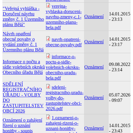
verejna-
"Veřejná vyhláška -
vyhlaska-doruceni-
Doručení návrhu
14.01.2015
Oznámení
navrhu-zmeny-c.1-
změny č. 1 Územního
- 23:13
uzemniho-planu-
plánu Bělá"
bela.pdf
Návrh opatření
obecné povahy o
14.01.2015
navrh-opatreni-
Oznámení
vydání změny č. 1
- 23:17
obecne-povahy.pdf
Územního plánu Bělá
informace-o-
Informace o počtu a
poctu-a-sidle-
09.08.2022
sídle volebních okrsků
Oznámení
volebnich-okrsku-
- 23:14
Obecního úřadu Bělá
obecniho-uradu-
bela.pdf
SDĚLENÍ
sdeleni-
REGISTRAČNÍHO
registracniho-uradu-
ÚŘADU - VOLBY
05.07.2026
Oznámení
volby-do-
DO
- 09:07
zastupitelstev-obci-
ZASTUPITELSTEV
2026.pdf
OBCÍ 2026
1.oznameni-o-
Oznámení o zahájení
zahajeni-rizeni-o-
řízení o uznání
14.01.2015
Oznámení
uznani-honitby-
honitby - soupis
- 23:43