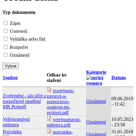
Typ dokumentu
Zápis
Usnesení
Vyhláška nebo řád
Rozpočet
Oznámení
Kategorie
Odkaz ke
Soubor
Datum
stažení
zverejneni-
Zveřejnění - záv.účet a
zavucet-a-
09.06.2019
rozpočtové opatření
Oznámení
rozpoctove-
- 11:42
MR Pojizeří
opatreni-mr-
pojizeri.pdf
Veřejnoprávní
10.05.2023
verejnopravni-
Oznámení
smlouva
- 23:58
smlouva.pdf
Pozvánka
31.01.2018
pozvanka-
Oznámení