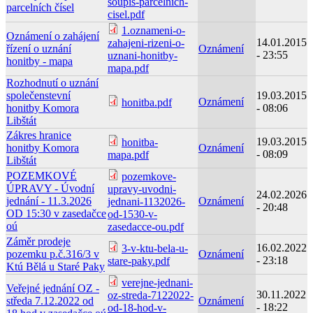
soupis-parcelnich-
parcelních čísel
cisel.pdf
1.oznameni-o-
Oznámení o zahájení
14.01.2015
zahajeni-rizeni-o-
řízení o uznání
Oznámení
- 23:55
uznani-honitby-
honitby - mapa
mapa.pdf
Rozhodnutí o uznání
společenstevní
19.03.2015
Oznámení
honitba.pdf
honitby Komora
- 08:06
Libštát
Zákres hranice
19.03.2015
honitba-
honitby Komora
Oznámení
- 08:09
mapa.pdf
Libštát
POZEMKOVÉ
pozemkove-
ÚPRAVY - Úvodní
upravy-uvodni-
24.02.2026
jednání - 11.3.2026
Oznámení
jednani-1132026-
- 20:48
OD 15:30 v zasedačce
od-1530-v-
oú
zasedacce-ou.pdf
Záměr prodeje
16.02.2022
3-v-ktu-bela-u-
pozemku p.č.316/3 v
Oznámení
- 23:18
stare-paky.pdf
Ktú Bělá u Staré Paky
verejne-jednani-
Veřejné jednání OZ -
30.11.2022
oz-streda-7122022-
středa 7.12.2022 od
Oznámení
- 18:22
od-18-hod-v-