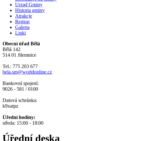
Urząd Gminy
Historia gminy
Atrakcje
Region
Galeria
Linki
Obecní úřad Bělá
Bělá 142
514 01 Jilemnice
Tel.: 775 203 677
bela.sm@worldonline.cz
Bankovní spojení:
9026 - 581 / 0100
Datová schránka:
k9xatpz
Úřední hodiny:
středa: 15:00 - 18:00
Úřední deska