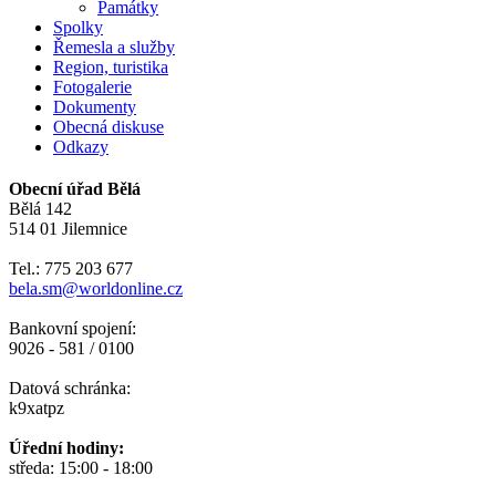
Památky
Spolky
Řemesla a služby
Region, turistika
Fotogalerie
Dokumenty
Obecná diskuse
Odkazy
Obecní úřad Bělá
Bělá 142
514 01 Jilemnice
Tel.: 775 203 677
bela.sm@worldonline.cz
Bankovní spojení:
9026 - 581 / 0100
Datová schránka:
k9xatpz
Úřední hodiny:
středa: 15:00 - 18:00