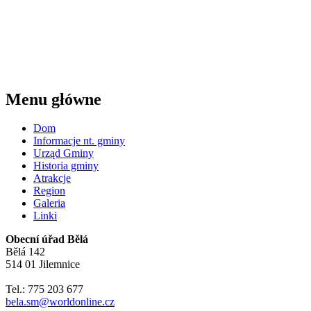
Menu główne
Dom
Informacje nt. gminy
Urząd Gminy
Historia gminy
Atrakcje
Region
Galeria
Linki
Obecní úřad Bělá
Bělá 142
514 01 Jilemnice
Tel.: 775 203 677
bela.sm@worldonline.cz