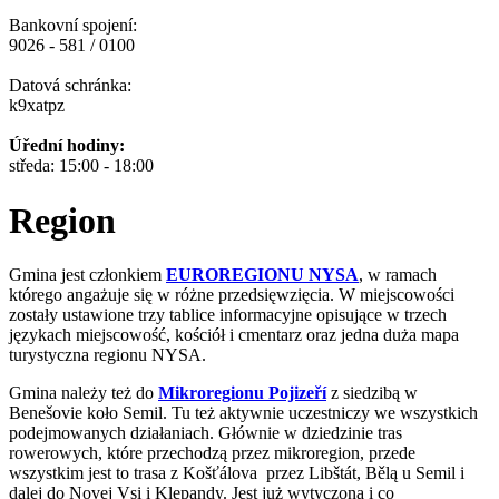
Bankovní spojení:
9026 - 581 / 0100
Datová schránka:
k9xatpz
Úřední hodiny:
středa: 15:00 - 18:00
Region
Gmina jest członkiem
EUROREGIONU NYSA
, w ramach
którego angażuje się w różne przedsięwzięcia. W miejscowości
zostały ustawione trzy tablice informacyjne opisujące w trzech
językach miejscowość, kościół i cmentarz oraz jedna duża mapa
turystyczna regionu NYSA.
Gmina należy też do
Mikroregionu Pojizeří
z siedzibą w
Benešovie koło Semil. Tu też aktywnie uczestniczy we wszystkich
podejmowanych działaniach. Głównie w dziedzinie tras
rowerowych, które przechodzą przez mikroregion, przede
wszystkim jest to trasa z Košťálova przez Libštát, Bělą u Semil i
dalej do Novej Vsi i Klepandy. Jest już wytyczona i co