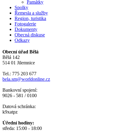
Památky
Spolky
Řemesla a služby
Region, turistika
Fotogalerie
Dokumenty
Obecná diskuse
Odkazy
Obecní úřad Bělá
Bělá 142
514 01 Jilemnice
Tel.: 775 203 677
bela.sm@worldonline.cz
Bankovní spojení:
9026 - 581 / 0100
Datová schránka:
k9xatpz
Úřední hodiny:
středa: 15:00 - 18:00