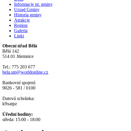
Informacje nt. gminy
Urząd Gminy
Historia gminy
Atrakcje
Region
Galeria
Linki
Obecní úřad Bělá
Bělá 142
514 01 Jilemnice
Tel.: 775 203 677
bela.sm@worldonline.cz
Bankovní spojení:
9026 - 581 / 0100
Datová schránka:
k9xatpz
Úřední hodiny:
středa: 15:00 - 18:00