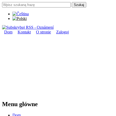
Przejdź do treści
Szukaj
Formularz wyszukiwania
Dom
Kontakt
O stronie
Zaloguj
Menu główne
Menu główne
Dom