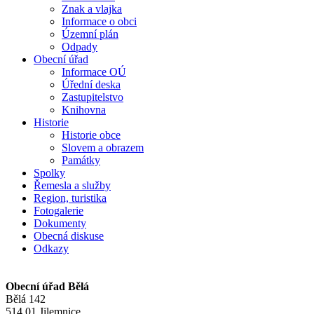
Znak a vlajka
Informace o obci
Územní plán
Odpady
Obecní úřad
Informace OÚ
Úřední deska
Zastupitelstvo
Knihovna
Historie
Historie obce
Slovem a obrazem
Památky
Spolky
Řemesla a služby
Region, turistika
Fotogalerie
Dokumenty
Obecná diskuse
Odkazy
Obecní úřad Bělá
Bělá 142
514 01 Jilemnice