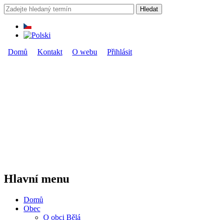
Přejít k hlavnímu obsahu
Hledat
Vyhledávání
Domů
Kontakt
O webu
Přihlásit
Hlavní menu
Hlavní menu
Domů
Obec
O obci Bělá