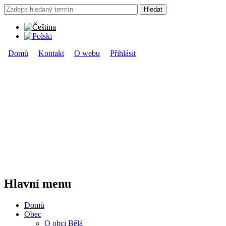
Přejít k hlavnímu obsahu
Hledat
Vyhledávání
Domů
Kontakt
O webu
Přihlásit
Hlavní menu
Hlavní menu
Domů
Obec
O obci Bělá