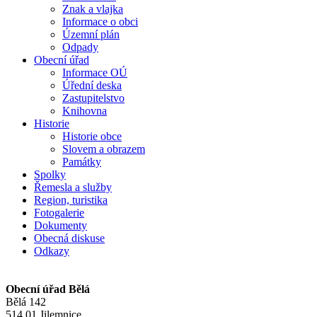
Znak a vlajka
Informace o obci
Územní plán
Odpady
Obecní úřad
Informace OÚ
Úřední deska
Zastupitelstvo
Knihovna
Historie
Historie obce
Slovem a obrazem
Památky
Spolky
Řemesla a služby
Region, turistika
Fotogalerie
Dokumenty
Obecná diskuse
Odkazy
Obecní úřad Bělá
Bělá 142
514 01 Jilemnice