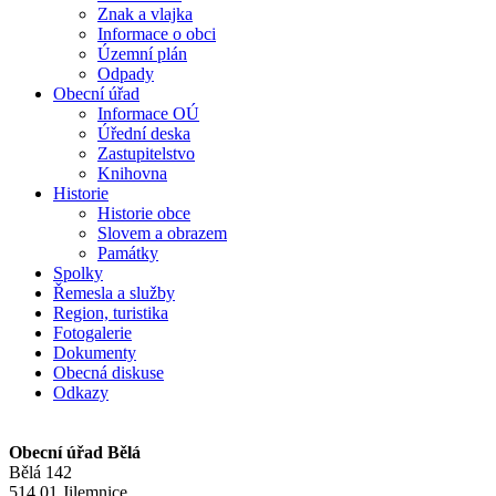
Znak a vlajka
Informace o obci
Územní plán
Odpady
Obecní úřad
Informace OÚ
Úřední deska
Zastupitelstvo
Knihovna
Historie
Historie obce
Slovem a obrazem
Památky
Spolky
Řemesla a služby
Region, turistika
Fotogalerie
Dokumenty
Obecná diskuse
Odkazy
Obecní úřad Bělá
Bělá 142
514 01 Jilemnice