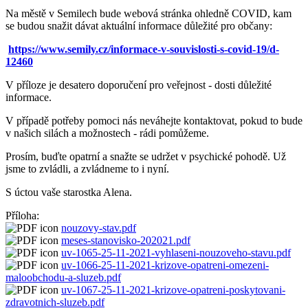
Na městě v Semilech bude webová stránka ohledně COVID, kam
se budou snažit dávat aktuální informace důležité pro občany:
https://www.semily.cz/informace-v-souvislosti-s-covid-19/d-
12460
V příloze je desatero doporučení pro veřejnost - dosti důležité
informace.
V případě potřeby pomoci nás neváhejte kontaktovat, pokud to bude
v našich silách a možnostech - rádi pomůžeme.
Prosím, buďte opatrní a snažte se udržet v psychické pohodě. Už
jsme to zvládli, a zvládneme to i nyní.
S úctou vaše starostka Alena.
Příloha:
nouzovy-stav.pdf
meses-stanovisko-202021.pdf
uv-1065-25-11-2021-vyhlaseni-nouzoveho-stavu.pdf
uv-1066-25-11-2021-krizove-opatreni-omezeni-
maloobchodu-a-sluzeb.pdf
uv-1067-25-11-2021-krizove-opatreni-poskytovani-
zdravotnich-sluzeb.pdf