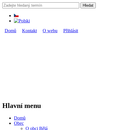
Přejít k hlavnímu obsahu
Hledat
Vyhledávání
Domů
Kontakt
O webu
Přihlásit
Hlavní menu
Hlavní menu
Domů
Obec
O obci Bělá