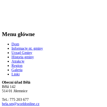
Menu główne
Dom
Informacje nt. gminy
Urząd Gminy
Historia gminy
Atrakcje
Region
Galeria
Linki
Obecní úřad Bělá
Bělá 142
514 01 Jilemnice
Tel.: 775 203 677
bela.sm@worldonline.cz