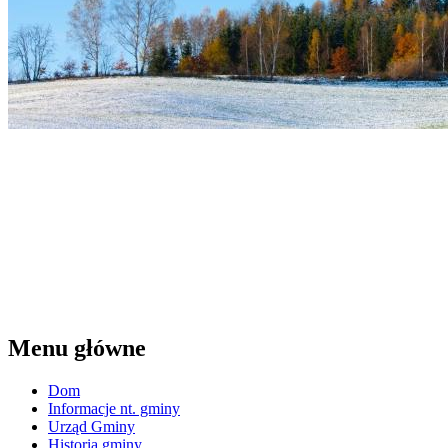
Menu główne
Dom
Informacje nt. gminy
Urząd Gminy
Historia gminy