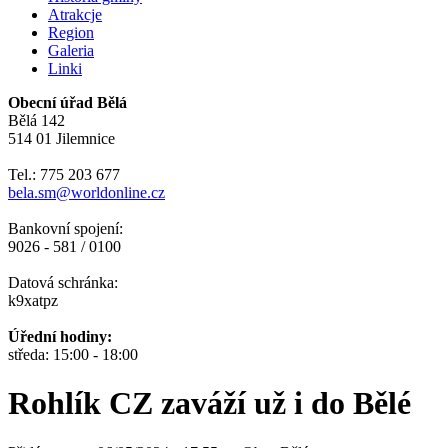
Atrakcje
Region
Galeria
Linki
Obecní úřad Bělá
Bělá 142
514 01 Jilemnice
Tel.: 775 203 677
bela.sm@worldonline.cz
Bankovní spojení:
9026 - 581 / 0100
Datová schránka:
k9xatpz
Úřední hodiny:
středa: 15:00 - 18:00
Rohlík CZ zaváží už i do Bělé