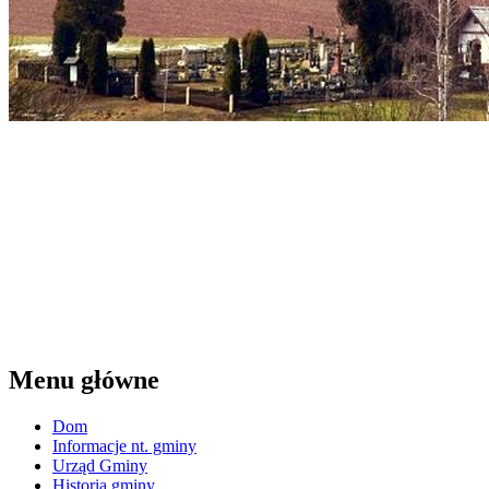
Menu główne
Dom
Informacje nt. gminy
Urząd Gminy
Historia gminy