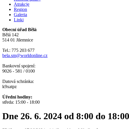
Atrakcje
Region
Galeria
Linki
Obecní úřad Bělá
Bělá 142
514 01 Jilemnice
Tel.: 775 203 677
bela.sm@worldonline.cz
Bankovní spojení:
9026 - 581 / 0100
Datová schránka:
k9xatpz
Úřední hodiny:
středa: 15:00 - 18:00
Dne 26. 6. 2024 od 8:00 do 18:0