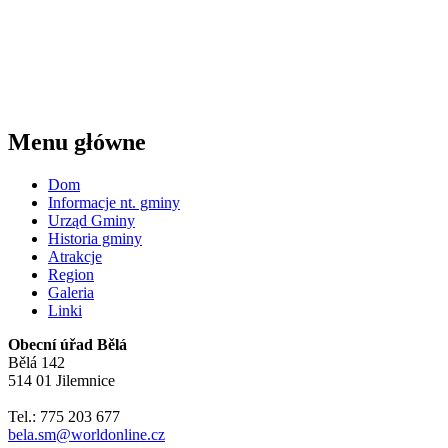
Menu główne
Dom
Informacje nt. gminy
Urząd Gminy
Historia gminy
Atrakcje
Region
Galeria
Linki
Obecní úřad Bělá
Bělá 142
514 01 Jilemnice
Tel.: 775 203 677
bela.sm@worldonline.cz