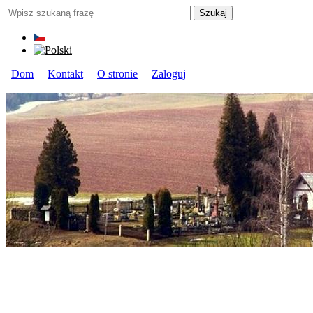
Przejdź do treści
Szukaj
Formularz wyszukiwania
Dom
Kontakt
O stronie
Zaloguj
Menu główne