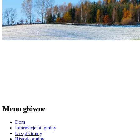
Menu główne
Dom
Informacje nt. gminy
Urząd Gminy
Historia gminy