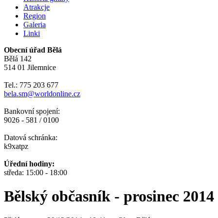
Atrakcje
Region
Galeria
Linki
Obecní úřad Bělá
Bělá 142
514 01 Jilemnice
Tel.: 775 203 677
bela.sm@worldonline.cz
Bankovní spojení:
9026 - 581 / 0100
Datová schránka:
k9xatpz
Úřední hodiny:
středa: 15:00 - 18:00
Bělský občasník - prosinec 2014