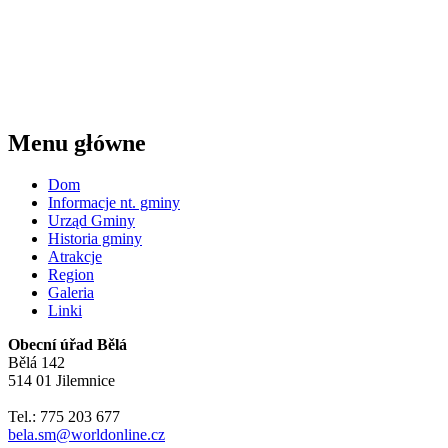
Menu główne
Dom
Informacje nt. gminy
Urząd Gminy
Historia gminy
Atrakcje
Region
Galeria
Linki
Obecní úřad Bělá
Bělá 142
514 01 Jilemnice
Tel.: 775 203 677
bela.sm@worldonline.cz