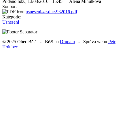
Přidáno
ndz., 13/03/2016 - 15:45 —
Alena Mihulková
Soubor:
usneseni-ze-dne-932016.pdf
Kategorie:
Usnesení
© 2025 Obec Bělá - Běží na
Drupalu
- Správa webu
Petr
Holubec