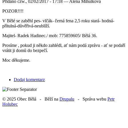
Přidáno
czw., 02/02/2017 - 17:18 —
Alena Mihulková
POZOR!!!!
V Bělé se zaběhl pes- vlčák- černá fena 2,5 roku stará- hodná-
přítulná-důvěřivá-neublíží.
Majitel- Radek Hadinec./ mob: 775859605/ Bělá 36.
Prosíme , pokud ji někdo zahlédl, ať nám podá zprávu - ať se podaří
vrátit ji domů do bezpečí.
Moc děkujeme.
Dodaj komentarz
© 2025 Obec Bělá - Běží na
Drupalu
- Správa webu
Petr
Holubec