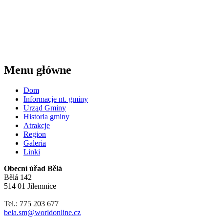
Menu główne
Dom
Informacje nt. gminy
Urząd Gminy
Historia gminy
Atrakcje
Region
Galeria
Linki
Obecní úřad Bělá
Bělá 142
514 01 Jilemnice
Tel.: 775 203 677
bela.sm@worldonline.cz