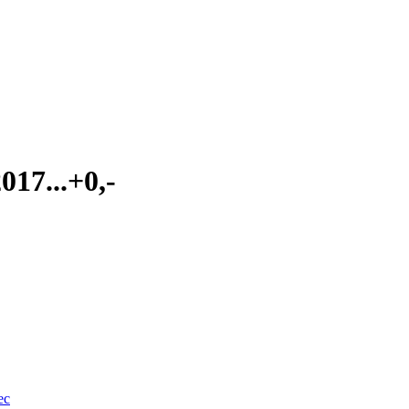
017...+0,-
ec