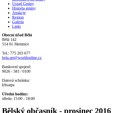
Urząd Gminy
Historia gminy
Atrakcje
Region
Galeria
Linki
Obecní úřad Bělá
Bělá 142
514 01 Jilemnice
Tel.: 775 203 677
bela.sm@worldonline.cz
Bankovní spojení:
9026 - 581 / 0100
Datová schránka:
k9xatpz
Úřední hodiny:
středa: 15:00 - 18:00
Bělský občasník - prosinec 2016