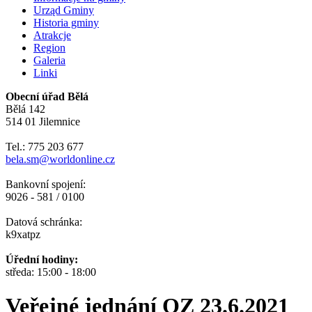
Urząd Gminy
Historia gminy
Atrakcje
Region
Galeria
Linki
Obecní úřad Bělá
Bělá 142
514 01 Jilemnice
Tel.: 775 203 677
bela.sm@worldonline.cz
Bankovní spojení:
9026 - 581 / 0100
Datová schránka:
k9xatpz
Úřední hodiny:
středa: 15:00 - 18:00
Veřejné jednání OZ 23.6.2021