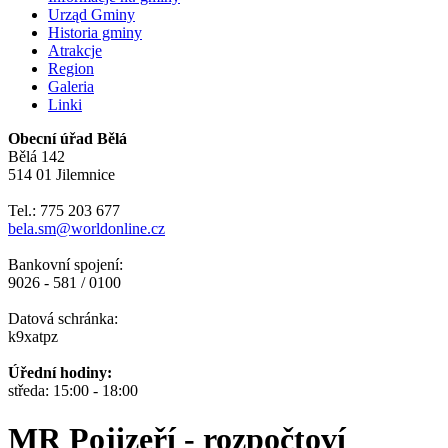
Urząd Gminy
Historia gminy
Atrakcje
Region
Galeria
Linki
Obecní úřad Bělá
Bělá 142
514 01 Jilemnice
Tel.: 775 203 677
bela.sm@worldonline.cz
Bankovní spojení:
9026 - 581 / 0100
Datová schránka:
k9xatpz
Úřední hodiny:
středa: 15:00 - 18:00
MR Pojizeří - rozpočtoví