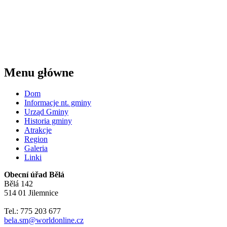
Menu główne
Dom
Informacje nt. gminy
Urząd Gminy
Historia gminy
Atrakcje
Region
Galeria
Linki
Obecní úřad Bělá
Bělá 142
514 01 Jilemnice
Tel.: 775 203 677
bela.sm@worldonline.cz