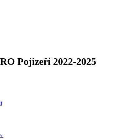
RO Pojizeří 2022-2025
df
ec