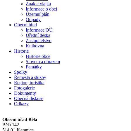
Znak a vlajka
Informace o obci
Územní plán
Odpady
Obecní úřad
Informace OÚ
Úřední deska
Zastupitelstvo
Knihovna
Historie
Historie obce
Slovem a obrazem
Památky
Spolky
Řemesla a služby
Region, turistika
Fotogalerie
Dokumenty
Obecná diskuse
Odkazy
Obecní úřad Bělá
Bělá 142
514 01 Jilemnice