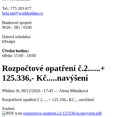
Tel.: 775 203 677
bela.sm@worldonline.cz
Bankovní spojení:
9026 - 581 / 0100
Datová schránka:
k9xatpz
Úřední hodiny:
středa: 15:00 - 18:00
Rozpočtové opatření č.2......+
125.336,- Kč.....navýšení
Přidáno
St, 09/12/2020 - 17:45 —
Alena Mihulková
Rozpočtové opatření č.2......+ 125.336,- Kč.....navýšení
Soubor:
rozpoctove-opatreni-c2-125336-kcnavyseni.pdf