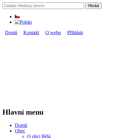
Přejít k hlavnímu obsahu
Hledat
Vyhledávání
Domů
Kontakt
O webu
Přihlásit
Hlavní menu
Hlavní menu
Domů
Obec
O obci Bělá