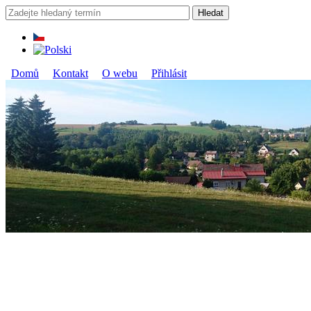
Přejít k hlavnímu obsahu
Hledat
Vyhledávání
Domů
Kontakt
O webu
Přihlásit
Hlavní menu