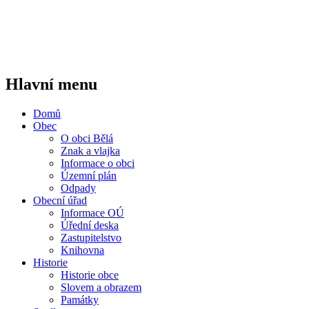
Hlavní menu
Domů
Obec
O obci Bělá
Znak a vlajka
Informace o obci
Územní plán
Odpady
Obecní úřad
Informace OÚ
Úřední deska
Zastupitelstvo
Knihovna
Historie
Historie obce
Slovem a obrazem
Památky