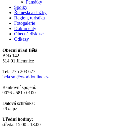
Památky
Spolky
Řemesla a služby
Region, turistika
Fotogalerie
Dokumenty
Obecná diskuse
Odkazy
Obecní úřad Bělá
Bělá 142
514 01 Jilemnice
Tel.: 775 203 677
bela.sm@worldonline.cz
Bankovní spojení:
9026 - 581 / 0100
Datová schránka:
k9xatpz
Úřední hodiny:
středa: 15:00 - 18:00