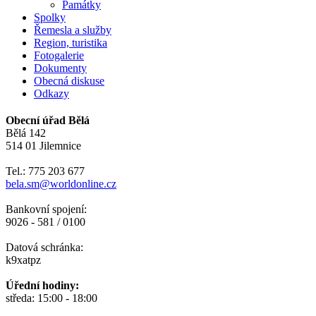
Památky
Spolky
Řemesla a služby
Region, turistika
Fotogalerie
Dokumenty
Obecná diskuse
Odkazy
Obecní úřad Bělá
Bělá 142
514 01 Jilemnice
Tel.: 775 203 677
bela.sm@worldonline.cz
Bankovní spojení:
9026 - 581 / 0100
Datová schránka:
k9xatpz
Úřední hodiny:
středa: 15:00 - 18:00