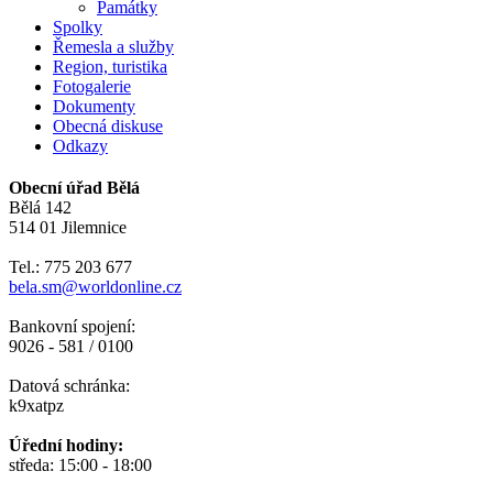
Památky
Spolky
Řemesla a služby
Region, turistika
Fotogalerie
Dokumenty
Obecná diskuse
Odkazy
Obecní úřad Bělá
Bělá 142
514 01 Jilemnice
Tel.: 775 203 677
bela.sm@worldonline.cz
Bankovní spojení:
9026 - 581 / 0100
Datová schránka:
k9xatpz
Úřední hodiny:
středa: 15:00 - 18:00