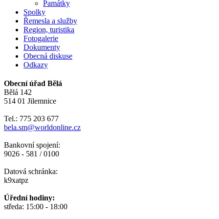
Památky
Spolky
Řemesla a služby
Region, turistika
Fotogalerie
Dokumenty
Obecná diskuse
Odkazy
Obecní úřad Bělá
Bělá 142
514 01 Jilemnice
Tel.: 775 203 677
bela.sm@worldonline.cz
Bankovní spojení:
9026 - 581 / 0100
Datová schránka:
k9xatpz
Úřední hodiny:
středa: 15:00 - 18:00