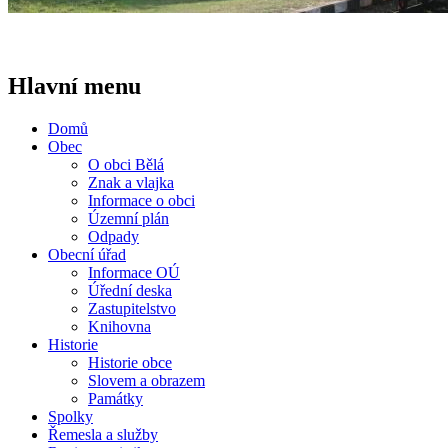
Hlavní menu
Domů
Obec
O obci Bělá
Znak a vlajka
Informace o obci
Územní plán
Odpady
Obecní úřad
Informace OÚ
Úřední deska
Zastupitelstvo
Knihovna
Historie
Historie obce
Slovem a obrazem
Památky
Spolky
Řemesla a služby