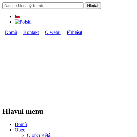
Přejít k hlavnímu obsahu
Hledat
Vyhledávání
Domů
Kontakt
O webu
Přihlásit
Hlavní menu
Hlavní menu
Domů
Obec
O obci Bělá