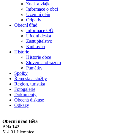
Znak a vlajka
Informace o obci
Územní plán
Odpady
Obecní úřad
Informace OÚ
Úřední deska
Zastupitelstvo
Knihovna
Historie
Historie obce
Slovem a obrazem
Památky
Spolky
Řemesla a služby
Region, turistika
Fotogalerie
Dokumenty
Obecná diskuse
Odkazy
Obecní úřad Bělá
Bělá 142
514 01 Jilemnice