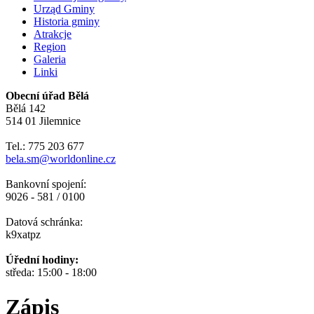
Urząd Gminy
Historia gminy
Atrakcje
Region
Galeria
Linki
Obecní úřad Bělá
Bělá 142
514 01 Jilemnice
Tel.: 775 203 677
bela.sm@worldonline.cz
Bankovní spojení:
9026 - 581 / 0100
Datová schránka:
k9xatpz
Úřední hodiny:
středa: 15:00 - 18:00
Zápis