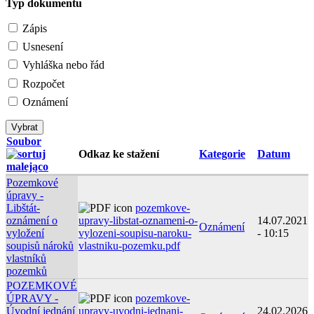
Typ dokumentu
Zápis
Usnesení
Vyhláška nebo řád
Rozpočet
Oznámení
Soubor
Odkaz ke stažení
Kategorie
Datum
Pozemkové
úpravy -
Libštát-
pozemkove-
oznámení o
upravy-libstat-oznameni-o-
14.07.2021
Oznámení
vyložení
vylozeni-soupisu-naroku-
- 10:15
soupisů nároků
vlastniku-pozemku.pdf
vlastníků
pozemků
POZEMKOVÉ
ÚPRAVY -
pozemkove-
Úvodní jednání
upravy-uvodni-jednani-
24.02.2026