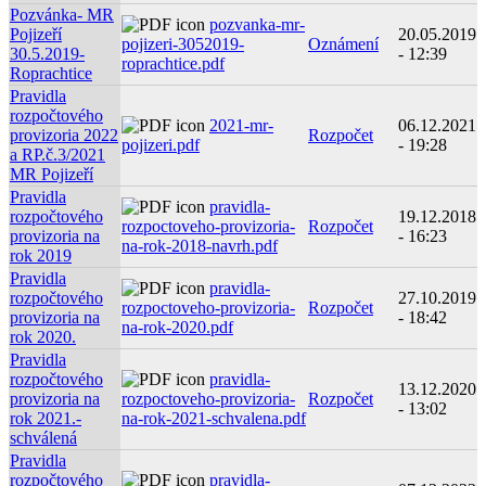
Pozvánka- MR
pozvanka-mr-
Pojizeří
20.05.2019
pojizeri-3052019-
Oznámení
30.5.2019-
- 12:39
roprachtice.pdf
Roprachtice
Pravidla
rozpočtového
2021-mr-
06.12.2021
provizoria 2022
Rozpočet
pojizeri.pdf
- 19:28
a RP.č.3/2021
MR Pojizeří
Pravidla
pravidla-
rozpočtového
19.12.2018
rozpoctoveho-provizoria-
Rozpočet
provizoria na
- 16:23
na-rok-2018-navrh.pdf
rok 2019
Pravidla
pravidla-
rozpočtového
27.10.2019
rozpoctoveho-provizoria-
Rozpočet
provizoria na
- 18:42
na-rok-2020.pdf
rok 2020.
Pravidla
rozpočtového
pravidla-
13.12.2020
provizoria na
rozpoctoveho-provizoria-
Rozpočet
- 13:02
rok 2021.-
na-rok-2021-schvalena.pdf
schválená
Pravidla
rozpočtového
pravidla-