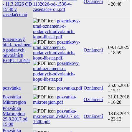
Oznámení
- 11.3.2026 OD
1132026-od-1530-v-
- 20:48
15:30 v
zasedacce-ou.pdf
zasedačce oú
pozemkovy-
urad-oznameni-o-
podanych-odvolanich-
kopu-libstat.pdf
,
Pozemkový
pozemkovy-
úřad- oznámení
urad-oznameni-o-
09.12.2025
o podaných
Oznámení
podanych-odvolanich-
- 18:59
odvoláních
kopu-libstat.pdf
,
KOPU Libštát
pozemkovy-
urad-oznameni-o-
podanych-odvolanich-
kopu-libstat.pdf
25.05.2016
pozvánka
pozvanka.pdf
Oznámení
- 15:11
Pozvánka
pozvanka-
31.01.2018
Oznámení
Mikroregion
mikroregion.pdf
- 16:28
Pozvánka
pozvanka-
Mkroregion
18.08.2017
mkroregion-2982017-od-
Oznámení
29.8.2017 od
- 23:12
1500.pdf
15:00
Pozvánka