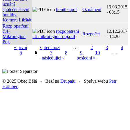
uznání
19.03.2015
společenstevní
honitba.pdf
Oznámení
- 08:15
honitby
Komora Libštát
Rozp.opatření
č.4-
rozpopatreni-
12.12.2017
Rozpočet
Mikroregion
c4-mikroregion-poj.pdf
- 14:20
Poj.
« první
‹ předchozí
…
2
3
4
5
6
7
8
9
10
…
Strony
následující ›
poslední »
© 2025 Obec Bělá - Běží na
Drupalu
- Správa webu
Petr
Holubec