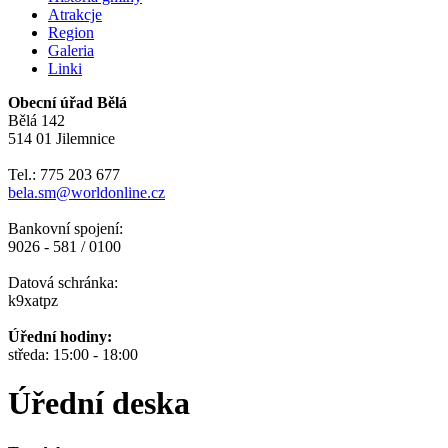
Atrakcje
Region
Galeria
Linki
Obecní úřad Bělá
Bělá 142
514 01 Jilemnice
Tel.: 775 203 677
bela.sm@worldonline.cz
Bankovní spojení:
9026 - 581 / 0100
Datová schránka:
k9xatpz
Úřední hodiny:
středa: 15:00 - 18:00
Úřední deska