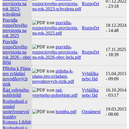
07.12.2022
provizoria na
rozpoctoveho-provizoria-
Rozpočet
- 23:18
rok 2023-
na-rok-2023-schvalena.pdf
schválená
Pravidla
pravidla-
rozpočtového
18.12.2024
rozpoctoveho-provizoria-
Rozpočet
provizoria na
- 14:48
na-rok-2025.pdf
rok 2025
Pravidla
rozpočtového
pravidla-
17.11.2025
provizoria na
rozpoctoveho-provizoria-
Rozpočet
- 18:39
rok 2026 - obec
na-rok-2026-obec-bela.pdf
Bělá
Příloha k Plánu
priloha-k-
pro zvládání
Vyhláška
15.04.2015
planu-pro-zvladani-
povodňových
nebo řád
- 09:09
povodnovych-rizik.pdf
rizik
Řád veřejného
rad-
Vyhláška
16.10.2014
pohřebiště
verejneho-pohrebiste.pdf
nebo řád
- 03:17
Rozhodnutí o
uznání
19.03.2015
společenstevní
honitba.pdf
Oznámení
- 08:06
honitby
Komora Libštát
Rozhodnutí o