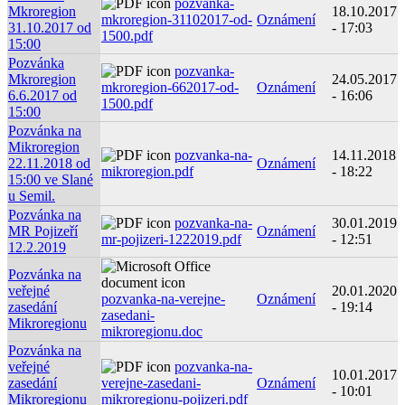
pozvanka-
Mkroregion
18.10.2017
mkroregion-31102017-od-
Oznámení
31.10.2017 od
- 17:03
1500.pdf
15:00
Pozvánka
pozvanka-
Mkroregion
24.05.2017
mkroregion-662017-od-
Oznámení
6.6.2017 od
- 16:06
1500.pdf
15:00
Pozvánka na
Mikroregion
pozvanka-na-
14.11.2018
22.11.2018 od
Oznámení
mikroregion.pdf
- 18:22
15:00 ve Slané
u Semil.
Pozvánka na
pozvanka-na-
30.01.2019
MR Pojizeří
Oznámení
mr-pojizeri-1222019.pdf
- 12:51
12.2.2019
Pozvánka na
veřejné
20.01.2020
pozvanka-na-verejne-
Oznámení
zasedání
- 19:14
zasedani-
Mikroregionu
mikroregionu.doc
Pozvánka na
veřejné
pozvanka-na-
10.01.2017
zasedání
verejne-zasedani-
Oznámení
- 10:01
Mikroregionu
mikroregionu-pojizeri.pdf