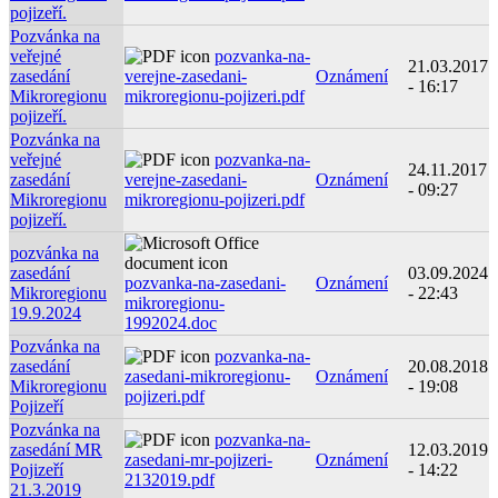
pojizeří.
Pozvánka na
veřejné
pozvanka-na-
21.03.2017
zasedání
verejne-zasedani-
Oznámení
- 16:17
Mikroregionu
mikroregionu-pojizeri.pdf
pojizeří.
Pozvánka na
veřejné
pozvanka-na-
24.11.2017
zasedání
verejne-zasedani-
Oznámení
- 09:27
Mikroregionu
mikroregionu-pojizeri.pdf
pojizeří.
pozvánka na
zasedání
03.09.2024
pozvanka-na-zasedani-
Oznámení
Mikroregionu
- 22:43
mikroregionu-
19.9.2024
1992024.doc
Pozvánka na
pozvanka-na-
zasedání
20.08.2018
zasedani-mikroregionu-
Oznámení
Mikroregionu
- 19:08
pojizeri.pdf
Pojizeří
Pozvánka na
pozvanka-na-
zasedání MR
12.03.2019
zasedani-mr-pojizeri-
Oznámení
Pojizeří
- 14:22
2132019.pdf
21.3.2019