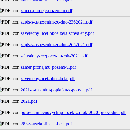
zamer-prodeje-pozemku.pdf
zapis-s-usnesenim-ze-dne-2362021.pdf
zaverecny-ucet-obce-bela-schvaleny.pdf
zapis-s-usnesenim-ze-dne-2652021.pdf
schvaleny-rozpocet-na-rok-2021.pdf
zamer-pronajmu-pozemku.pdf
zaverecny-ucet-obce-bela.pdf
2021-o-mistnim-poplatku-z-pobytu.pdf
2021.pdf
porovnani-cenovych-polozek-za-rok-2020-pro-vodne.pdf
283-v-useku-libstat-bela.pdf