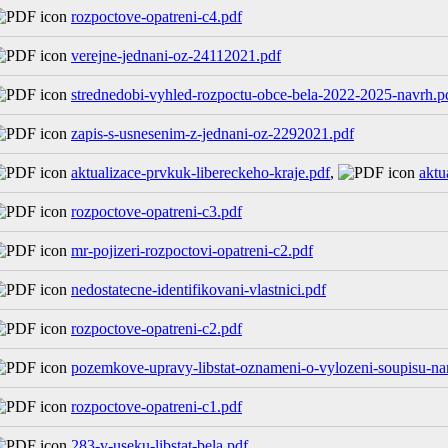
rozpoctove-opatreni-c4.pdf
verejne-jednani-oz-24112021.pdf
strednedobi-vyhled-rozpoctu-obce-bela-2022-2025-navrh.p
zapis-s-usnesenim-z-jednani-oz-2292021.pdf
aktualizace-prvkuk-libereckeho-kraje.pdf
,
aktu
rozpoctove-opatreni-c3.pdf
mr-pojizeri-rozpoctovi-opatreni-c2.pdf
nedostatecne-identifikovani-vlastnici.pdf
rozpoctove-opatreni-c2.pdf
pozemkove-upravy-libstat-oznameni-o-vylozeni-soupisu-na
rozpoctove-opatreni-c1.pdf
283-v-useku-libstat-bela.pdf