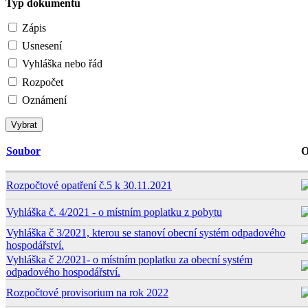
Typ dokumentu
Zápis
Usnesení
Vyhláška nebo řád
Rozpočet
Oznámení
Soubor
O
Rozpočtové opatření č.5 k 30.11.2021
Vyhláška č. 4/2021 - o místním poplatku z pobytu
Vyhláška č 3/2021, kterou se stanoví obecní systém odpadového
hospodářství.
Vyhláška č 2/2021- o místním poplatku za obecní systém
odpadového hospodářství.
Rozpočtové provisorium na rok 2022