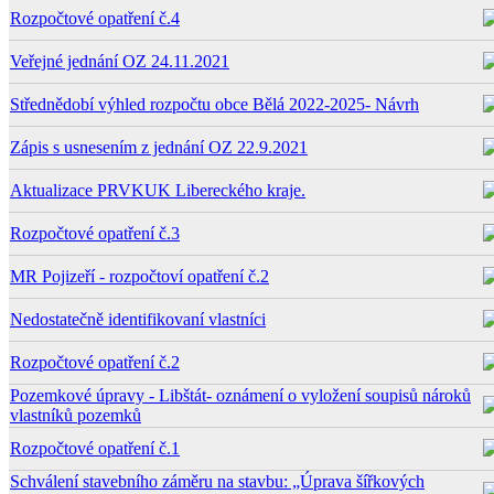
Rozpočtové opatření č.4
Veřejné jednání OZ 24.11.2021
Střednědobí výhled rozpočtu obce Bělá 2022-2025- Návrh
Zápis s usnesením z jednání OZ 22.9.2021
Aktualizace PRVKUK Libereckého kraje.
Rozpočtové opatření č.3
MR Pojizeří - rozpočtoví opatření č.2
Nedostatečně identifikovaní vlastníci
Rozpočtové opatření č.2
Pozemkové úpravy - Libštát- oznámení o vyložení soupisů nároků
vlastníků pozemků
Rozpočtové opatření č.1
Schválení stavebního záměru na stavbu: „Úprava šířkových