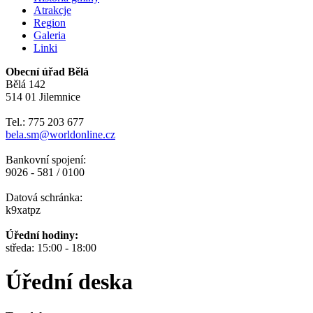
Atrakcje
Region
Galeria
Linki
Obecní úřad Bělá
Bělá 142
514 01 Jilemnice
Tel.: 775 203 677
bela.sm@worldonline.cz
Bankovní spojení:
9026 - 581 / 0100
Datová schránka:
k9xatpz
Úřední hodiny:
středa: 15:00 - 18:00
Úřední deska