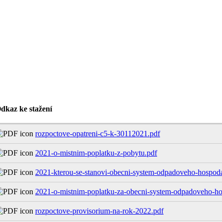
dkaz ke stažení
rozpoctove-opatreni-c5-k-30112021.pdf
2021-o-mistnim-poplatku-z-pobytu.pdf
2021-kterou-se-stanovi-obecni-system-odpadoveho-hospoda
2021-o-mistnim-poplatku-za-obecni-system-odpadoveho-ho
rozpoctove-provisorium-na-rok-2022.pdf