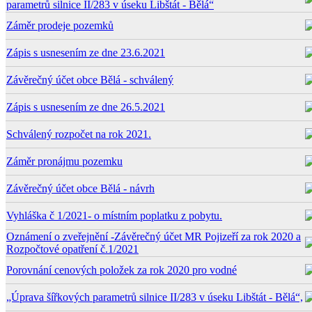
parametrů silnice II/283 v úseku Libštát - Bělá“
Záměr prodeje pozemků
Zápis s usnesením ze dne 23.6.2021
Závěrečný účet obce Bělá - schválený
Zápis s usnesením ze dne 26.5.2021
Schválený rozpočet na rok 2021.
Záměr pronájmu pozemku
Závěrečný účet obce Bělá - návrh
Vyhláška č 1/2021- o místním poplatku z pobytu.
Oznámení o zveřejnění -Závěrečný účet MR Pojizeří za rok 2020 a
Rozpočtové opatření č.1/2021
Porovnání cenových položek za rok 2020 pro vodné
„Úprava šířkových parametrů silnice II/283 v úseku Libštát - Bělá“,