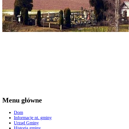
Menu główne
Dom
Informacje nt. gminy
Urząd Gminy
Historia gminy