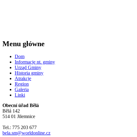
Menu główne
Dom
Informacje nt. gminy
Urząd Gminy
Historia gminy
Atrakcje
Region
Galeria
Linki
Obecní úřad Bělá
Bělá 142
514 01 Jilemnice
Tel.: 775 203 677
bela.sm@worldonline.cz