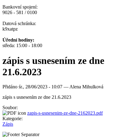
Bankovní spojení:
9026 - 581 / 0100
Datová schránka:
k9xatpz
Úřední hodiny:
středa: 15:00 - 18:00
zápis s usnesením ze dne
21.6.2023
Přidáno
śr., 28/06/2023 - 10:07 —
Alena Mihulková
zápis s usnesením ze dne 21.6.2023
Soubor:
zapis-s-usnesenim-ze-dne-2162023.pdf
Kategorie:
Zápis