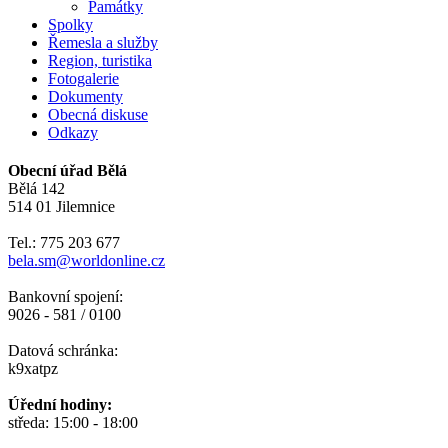
Památky
Spolky
Řemesla a služby
Region, turistika
Fotogalerie
Dokumenty
Obecná diskuse
Odkazy
Obecní úřad Bělá
Bělá 142
514 01 Jilemnice
Tel.: 775 203 677
bela.sm@worldonline.cz
Bankovní spojení:
9026 - 581 / 0100
Datová schránka:
k9xatpz
Úřední hodiny:
středa: 15:00 - 18:00