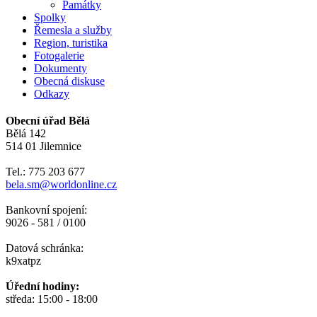
Památky
Spolky
Řemesla a služby
Region, turistika
Fotogalerie
Dokumenty
Obecná diskuse
Odkazy
Obecní úřad Bělá
Bělá 142
514 01 Jilemnice
Tel.: 775 203 677
bela.sm@worldonline.cz
Bankovní spojení:
9026 - 581 / 0100
Datová schránka:
k9xatpz
Úřední hodiny:
středa: 15:00 - 18:00