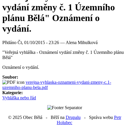
vydání změny č. 1 Územního
plánu Bělá" Oznámení o
vydání.
Přidáno
Čt, 01/10/2015 - 23:26 —
Alena Mihulková
"Veřejná vyhláška - Oznámení vydání změny č. 1 Územního plánu
Bělá"
Oznámení o vydání.
Soubor:
verejna-vyhlaska-oznameni-vydani-zmeny-c.1-
uzemniho-planu-bela.pdf
Kategorie:
Vyhláška nebo řád
© 2025 Obec Bělá - Běží na
Drupalu
- Správa webu
Petr
Holubec