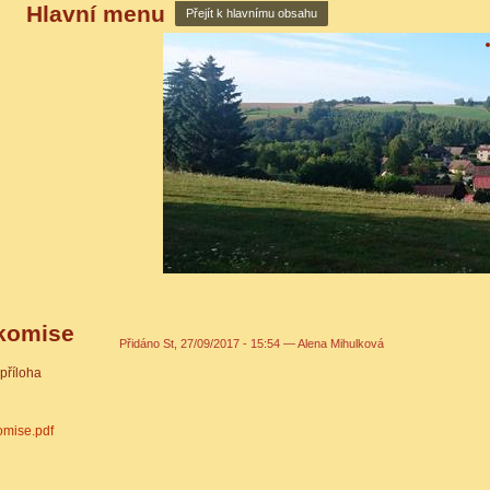
Hlavní menu
Přejít k hlavnímu obsahu
 komise
Přidáno
St, 27/09/2017 - 15:54 —
Alena Mihulková
příloha
omise.pdf