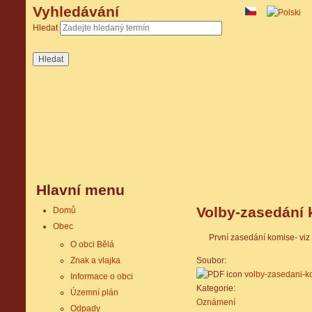
Vyhledávání
Hledat
Hlavní menu
Volby-zasedání
Domů
Obec
První zasedání komise- viz 
O obci Bělá
Soubor:
Znak a vlajka
volby-zasedani-k
Informace o obci
Kategorie:
Územní plán
Oznámení
Odpady