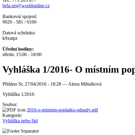
Tel.: 775 203 677
bela.sm@worldonline.cz
Bankovní spojení:
9026 - 581 / 0100
Datová schránka:
k9xatpz
Úřední hodiny:
středa: 15:00 - 18:00
Vyhláška 1/2016- O místním po
Přidáno
St, 27/04/2016 - 18:28 —
Alena Mihulková
Vyhláška 1/2016
Soubor:
2016-o-mistnim-poplatku-odpady.pdf
Kategorie:
Vyhláška nebo řád