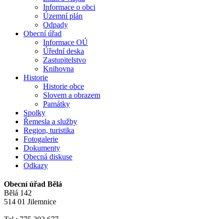
Informace o obci
Územní plán
Odpady
Obecní úřad
Informace OÚ
Úřední deska
Zastupitelstvo
Knihovna
Historie
Historie obce
Slovem a obrazem
Památky
Spolky
Řemesla a služby
Region, turistika
Fotogalerie
Dokumenty
Obecná diskuse
Odkazy
Obecní úřad Bělá
Bělá 142
514 01 Jilemnice