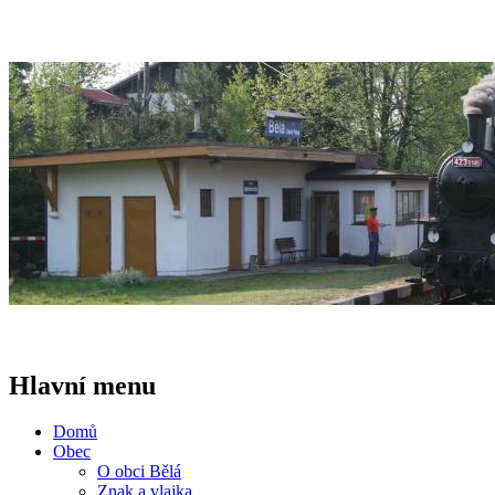
Hlavní menu
Domů
Obec
O obci Bělá
Znak a vlajka