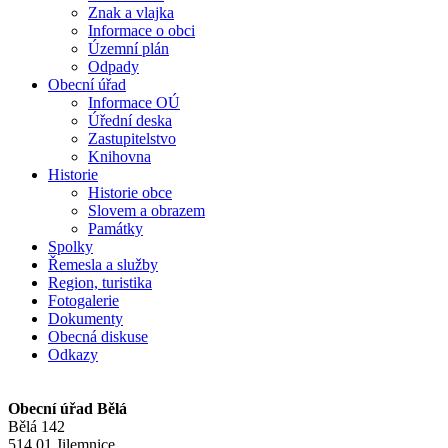
Znak a vlajka
Informace o obci
Územní plán
Odpady
Obecní úřad
Informace OÚ
Úřední deska
Zastupitelstvo
Knihovna
Historie
Historie obce
Slovem a obrazem
Památky
Spolky
Řemesla a služby
Region, turistika
Fotogalerie
Dokumenty
Obecná diskuse
Odkazy
Obecní úřad Bělá
Bělá 142
514 01 Jilemnice