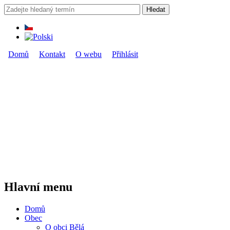
Přejít k hlavnímu obsahu
Hledat
Vyhledávání
Domů
Kontakt
O webu
Přihlásit
Hlavní menu
Hlavní menu
Domů
Obec
O obci Bělá