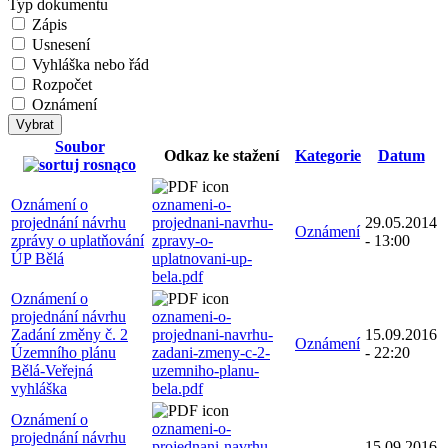
Typ dokumentu
Zápis
Usnesení
Vyhláška nebo řád
Rozpočet
Oznámení
Soubor
Odkaz ke stažení
Kategorie
Datum
Oznámení o
oznameni-o-
projednání návrhu
projednani-navrhu-
29.05.2014
Oznámení
zprávy o uplatňování
zpravy-o-
- 13:00
ÚP Bělá
uplatnovani-up-
bela.pdf
Oznámení o
projednání návrhu
oznameni-o-
Zadání změny č. 2
projednani-navrhu-
15.09.2016
Oznámení
Územního plánu
zadani-zmeny-c-2-
- 22:20
Bělá-Veřejná
uzemniho-planu-
vyhláška
bela.pdf
Oznámení o
oznameni-o-
projednání návrhu
projednani-navrhu-
15.09.2016