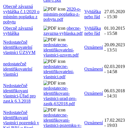
cast-1.pdf
Obecně závazná
2020-o-
vyhláška č.1/2020 o
Vyhláška
27.05.2020
mistnim-poplatku-z-
místním poplatku z
nebo řád
- 15:30
pobytu.pdf
pobytu
Obecně závazná
obecne-
Vyhláška
01.10.2015
vyhláška
zavazna-vyhlaska.pdf
nebo řád
- 15:58
Nedostatečně
nedostatecne-
20.09.2023
identifikovatelní
Oznámení
identifikovatelni-
- 13:51
vlastníci ÚZSVM
vlastnici-uzsvm.pdf
nedostatečně
nedostatecne-
02.03.2019
identifikovatelní
Oznámení
identifikovatelni-
- 14:58
vlastníci
vlastnici.pdf
Nedostatečně
nedostatecne-
identifikovani
06.03.2018
identifikovani-
Oznámení
vlastnici-Úřad pro
- 14:31
vlastnici-urad-pro-
zast.k 6.3.2018
zastk-632018.pdf
Nedostatečně
nedostatecne-
identifikovaní
identifikovani-
17.02.2023
vlastníci pozemků v
Oznámení
vlastnici-pozemku-v-
- 19:03
Ktú Bělá u Staré