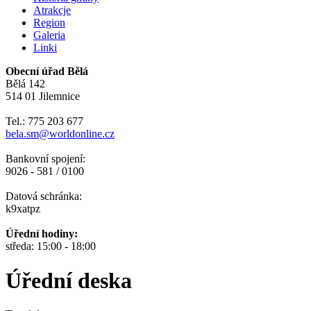
Atrakcje
Region
Galeria
Linki
Obecní úřad Bělá
Bělá 142
514 01 Jilemnice
Tel.: 775 203 677
bela.sm@worldonline.cz
Bankovní spojení:
9026 - 581 / 0100
Datová schránka:
k9xatpz
Úřední hodiny:
středa: 15:00 - 18:00
Úřední deska