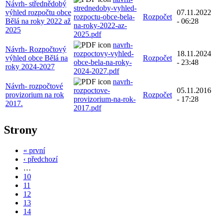
Návrh- střednědobý
strednedoby-vyhled-
výhled rozpočtu obce
07.11.2022
rozpoctu-obce-bela-
Rozpočet
Bělá na roky 2022 až
- 06:28
na-roky-2022-az-
2025
2025.pdf
navrh-
Návrh- Rozpočtový
rozpoctovy-vyhled-
18.11.2024
výhled obce Bělá na
Rozpočet
obce-bela-na-roky-
- 23:48
roky 2024-2027
2024-2027.pdf
navrh-
Návrh- rozpočtové
rozpoctove-
05.11.2016
provizorium na rok
Rozpočet
provizorium-na-rok-
- 17:28
2017.
2017.pdf
Strony
« první
‹ předchozí
…
10
11
12
13
14