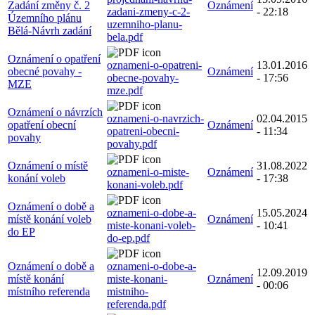
Zadání změny č. 2
Oznámení
zadani-zmeny-c-2-
- 22:18
Územního plánu
uzemniho-planu-
Bělá-Návrh zadání
bela.pdf
Oznámení o opatření
oznameni-o-opatreni-
13.01.2016
obecné povahy -
Oznámení
obecne-povahy-
- 17:56
MZE
mze.pdf
Oznámení o návrzích
oznameni-o-navrzich-
02.04.2015
opatření obecní
Oznámení
opatreni-obecni-
- 11:34
povahy
povahy.pdf
Oznámení o místě
31.08.2022
oznameni-o-miste-
Oznámení
konání voleb
- 17:38
konani-voleb.pdf
Oznámení o době a
oznameni-o-dobe-a-
15.05.2024
místě konání voleb
Oznámení
miste-konani-voleb-
- 10:41
do EP
do-ep.pdf
Oznámení o době a
oznameni-o-dobe-a-
12.09.2019
místě konání
miste-konani-
Oznámení
- 00:06
místního referenda
mistniho-
referenda.pdf