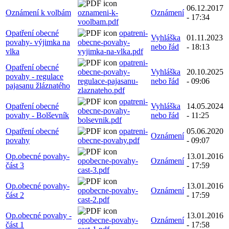
06.12.2017
Oznámení k volbám
oznameni-k-
Oznámení
- 17:34
voolbam.pdf
Opatření obecné
opatreni-
Vyhláška
01.11.2023
povahy- výjimka na
obecne-povahy-
nebo řád
- 18:13
vlka
vyjimka-na-vlka.pdf
opatreni-
Opatření obecné
obecne-povahy-
Vyhláška
20.10.2025
povahy - regulace
regulace-pajasanu-
nebo řád
- 09:06
pajasanu žláznatého
zlaznateho.pdf
opatreni-
Opatření obecné
Vyhláška
14.05.2024
obecne-povahy-
povahy - Bolševník
nebo řád
- 11:25
bolsevnik.pdf
Opatření obecné
opatreni-
05.06.2020
Oznámení
povahy
obecne-povahy.pdf
- 09:07
Op.obecné povahy-
13.01.2016
opobecne-povahy-
Oznámení
část 3
- 17:59
cast-3.pdf
Op.obecné povahy-
13.01.2016
opobecne-povahy-
Oznámení
část 2
- 17:59
cast-2.pdf
Op.obecné povahy -
13.01.2016
opobecne-povahy-
Oznámení
část 1
- 17:58