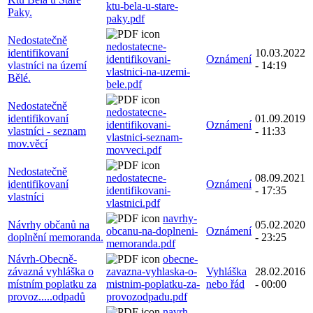
ktu-bela-u-stare-
Paky.
paky.pdf
Nedostatečně
nedostatecne-
identifikovaní
10.03.2022
identifikovani-
Oznámení
vlastníci na území
- 14:19
vlastnici-na-uzemi-
Bělé.
bele.pdf
Nedostatečně
nedostatecne-
identifikovaní
01.09.2019
identifikovani-
Oznámení
vlastníci - seznam
- 11:33
vlastnici-seznam-
mov.věcí
movveci.pdf
Nedostatečně
nedostatecne-
08.09.2021
identifikovaní
Oznámení
identifikovani-
- 17:35
vlastníci
vlastnici.pdf
navrhy-
Návrhy občanů na
05.02.2020
obcanu-na-doplneni-
Oznámení
doplnění memoranda.
- 23:25
memoranda.pdf
Návrh-Obecně-
obecne-
závazná vyhláška o
zavazna-vyhlaska-o-
Vyhláška
28.02.2016
místním poplatku za
mistnim-poplatku-za-
nebo řád
- 00:00
provoz.....odpadů
provozodpadu.pdf
navrh-