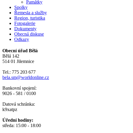
Památky
Spolky
Řemesla a služby
Region, turistika
Fotogalerie
Dokumenty
Obecná diskuse
Odkazy
Obecní úřad Bělá
Bělá 142
514 01 Jilemnice
Tel.: 775 203 677
bela.sm@worldonline.cz
Bankovní spojení:
9026 - 581 / 0100
Datová schránka:
k9xatpz
Úřední hodiny:
středa: 15:00 - 18:00