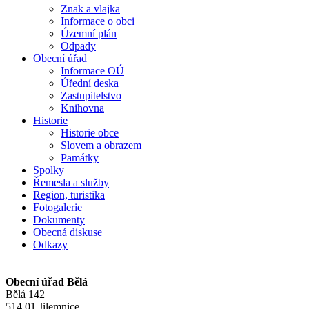
Znak a vlajka
Informace o obci
Územní plán
Odpady
Obecní úřad
Informace OÚ
Úřední deska
Zastupitelstvo
Knihovna
Historie
Historie obce
Slovem a obrazem
Památky
Spolky
Řemesla a služby
Region, turistika
Fotogalerie
Dokumenty
Obecná diskuse
Odkazy
Obecní úřad Bělá
Bělá 142
514 01 Jilemnice