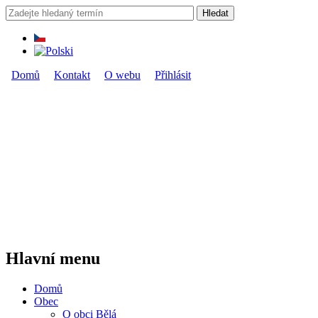
Přejít k hlavnímu obsahu
Hledat
Vyhledávání
Domů
Kontakt
O webu
Přihlásit
Hlavní menu
Hlavní menu
Domů
Obec
O obci Bělá