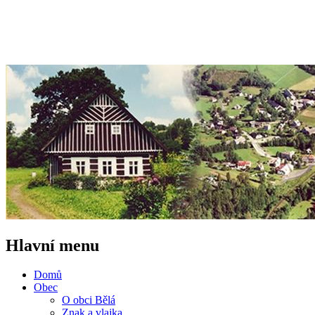
Hlavní menu
Domů
Obec
O obci Bělá
Znak a vlajka