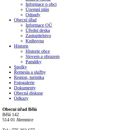
Informace o obci
Územní plán
Odpady
Obecní úřad
Informace OÚ
Úřední deska
Zastupitelstvo
Knihovna
Historie
Historie obce
Slovem a obrazem
Památky
Spolky
Řemesla a služby
Region, turistika
Fotogalerie
Dokumenty
Obecná diskuse
Odkazy
Obecní úřad Bělá
Bělá 142
514 01 Jilemnice