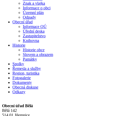
Znak a vlajka
Informace o obci
Územní plán
Odpady
Obecní úřad
Informace OÚ
Úřední deska
Zastupitelstvo
Knihovna
Historie
Historie obce
Slovem a obrazem
Památky
Spolky
Řemesla a služby
Region, turistika
Fotogalerie
Dokumenty
Obecná diskuse
Odkazy
Obecní úřad Bělá
Bělá 142
514 01 Jilemnice