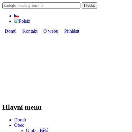
Přejít k hlavnímu obsahu
Hledat
Vyhledávání
Domů
Kontakt
O webu
Přihlásit
Hlavní menu
Hlavní menu
Domů
Obec
O obci Bělá