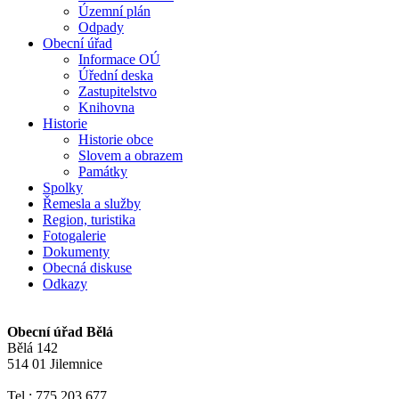
Územní plán
Odpady
Obecní úřad
Informace OÚ
Úřední deska
Zastupitelstvo
Knihovna
Historie
Historie obce
Slovem a obrazem
Památky
Spolky
Řemesla a služby
Region, turistika
Fotogalerie
Dokumenty
Obecná diskuse
Odkazy
Obecní úřad Bělá
Bělá 142
514 01 Jilemnice
Tel.: 775 203 677