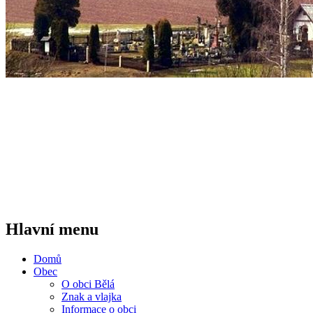
Hlavní menu
Domů
Obec
O obci Bělá
Znak a vlajka
Informace o obci