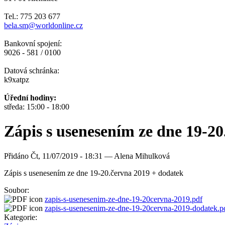
Tel.: 775 203 677
bela.sm@worldonline.cz
Bankovní spojení:
9026 - 581 / 0100
Datová schránka:
k9xatpz
Úřední hodiny:
středa: 15:00 - 18:00
Zápis s usenesením ze dne 19-2
Přidáno
Čt, 11/07/2019 - 18:31 —
Alena Mihulková
Zápis s usenesením ze dne 19-20.června 2019 + dodatek
Soubor:
zapis-s-usenesenim-ze-dne-19-20cervna-2019.pdf
zapis-s-usenesenim-ze-dne-19-20cervna-2019-dodatek.p
Kategorie: