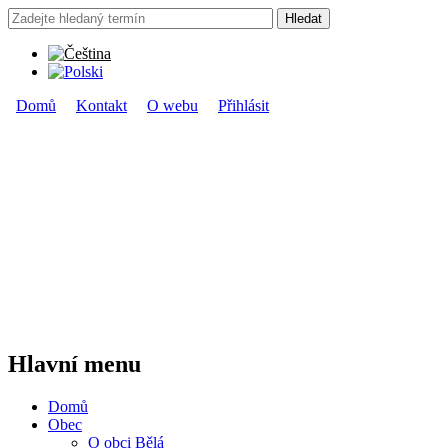
Přejít k hlavnímu obsahu
Hledat
Vyhledávání
Domů
Kontakt
O webu
Přihlásit
Hlavní menu
Hlavní menu
Domů
Obec
O obci Bělá