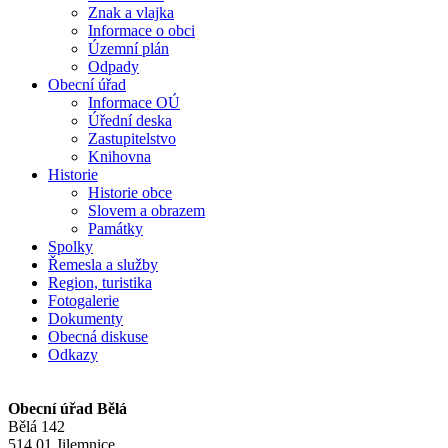
Znak a vlajka
Informace o obci
Územní plán
Odpady
Obecní úřad
Informace OÚ
Úřední deska
Zastupitelstvo
Knihovna
Historie
Historie obce
Slovem a obrazem
Památky
Spolky
Řemesla a služby
Region, turistika
Fotogalerie
Dokumenty
Obecná diskuse
Odkazy
Obecní úřad Bělá
Bělá 142
514 01 Jilemnice